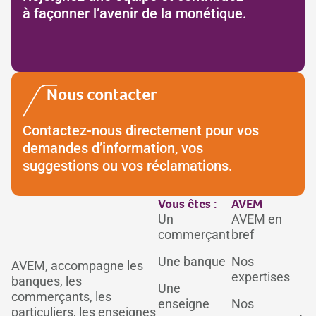
à façonner l’avenir de la monétique.
Nous contacter
Contactez-nous directement pour vos
demandes d’information, vos
suggestions ou vos réclamations.
Vous êtes :
AVEM
Un
AVEM en
commerçant
bref
Une banque
Nos
AVEM, accompagne les
expertises
banques, les
Une
commerçants, les
enseigne
Nos
particuliers, les enseignes