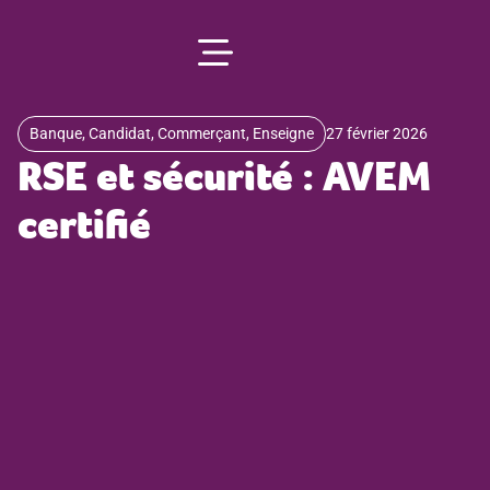
principal
Banque
,
Candidat
,
Commerçant
,
Enseigne
27 février 2026
RSE et sécurité : AVEM
certifié