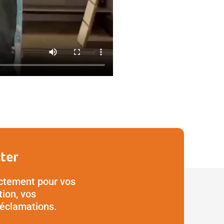
ter
ctement pour vos
ion, vos
réclamations.