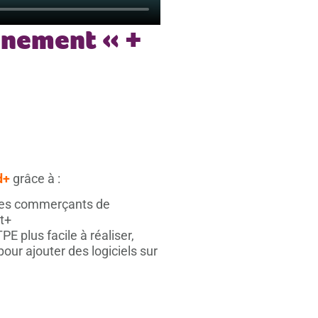
agnement « +
d+
grâce à :
r les commerçants de
st+
 plus facile à réaliser,
ur ajouter des logiciels sur