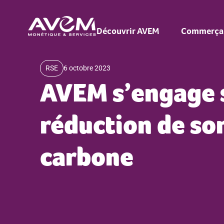
principal
Découvrir AVEM
Commerça
RSE
6 octobre 2023
AVEM s’engage s
réduction de so
carbone