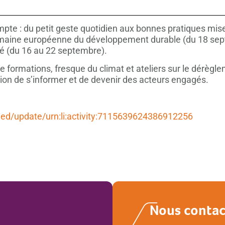
te : du petit geste quotidien aux bonnes pratiques mise
emaine européenne du développement durable (du 18 sept
té (du 16 au 22 septembre).
e formations, fresque du climat et ateliers sur le dérègl
sion de s’informer et de devenir des acteurs engagés.
eed/update/urn:li:activity:7115639624386912256
Nous contac