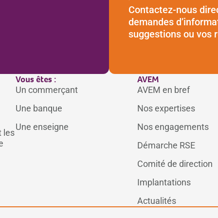
Contactez-nous dire
demandes d’informat
suggestions ou vos 
Vous êtes :
AVEM
Un commerçant
AVEM en bref
Une banque
Nos expertises
Une enseigne
Nos engagements
 les
e
Démarche RSE
Comité de direction
Implantations
Actualités