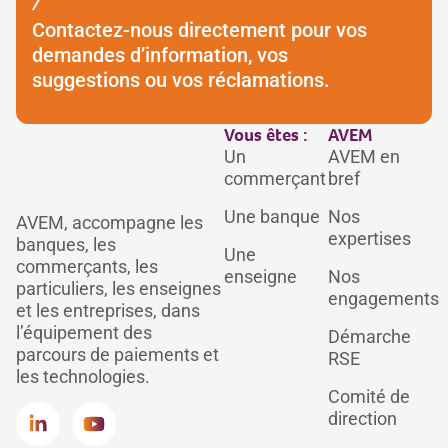
Contactez-nous directement pour vos
demandes d’information, vos
suggestions ou vos réclamations.
Vous êtes :
AVEM
Un
AVEM en
commerçant
bref
Une banque
Nos
AVEM, accompagne les
expertises
banques, les
Une
commerçants, les
enseigne
Nos
particuliers, les enseignes
engagements
et les entreprises, dans
l’équipement des
Démarche
parcours de paiements et
RSE
les technologies.
Comité de
direction