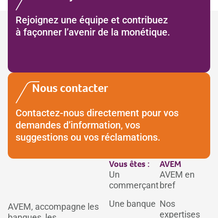
Rejoignez une équipe et contribuez
à façonner l’avenir de la monétique.
Nous contacter
Contactez-nous directement pour vos
demandes d’information, vos
suggestions ou vos réclamations.
Vous êtes :
AVEM
Un
AVEM en
commerçant
bref
Une banque
Nos
AVEM, accompagne les
expertises
banques, les